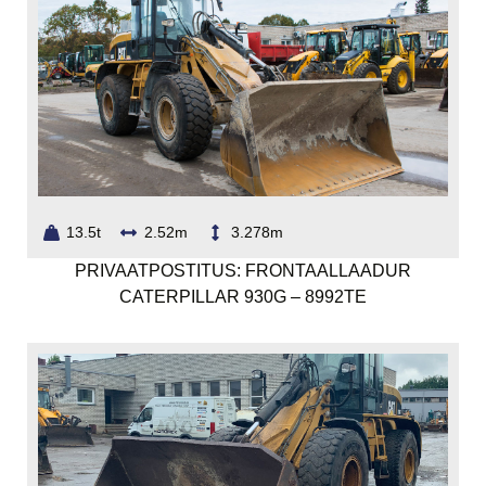
13.5t
2.52m
3.278m
PRIVAATPOSTITUS: FRONTAALLAADUR
CATERPILLAR 930G – 8992TE