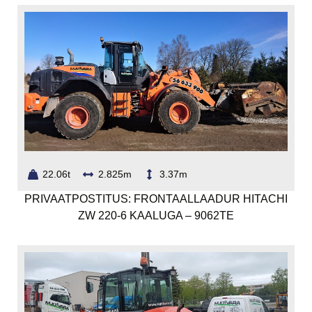
22.06t
2.825m
3.37m
PRIVAATPOSTITUS: FRONTAALLAADUR HITACHI
ZW 220-6 KAALUGA – 9062TE