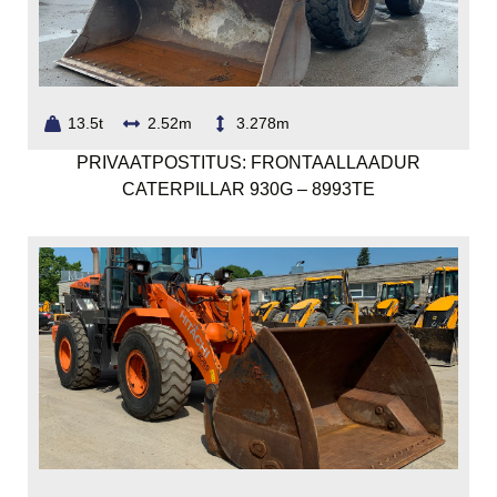
13.5t
2.52m
3.278m
PRIVAATPOSTITUS: FRONTAALLAADUR
CATERPILLAR 930G – 8993TE