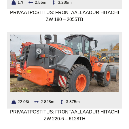
17t
2.55m
3.285m
PRIVAATPOSTITUS: FRONTAALLAADUR HITACHI
ZW 180 – 2055TB
22.06t
2.825m
3.375m
PRIVAATPOSTITUS: FRONTAALLAADUR HITACHI
ZW 220-6 – 6128TH