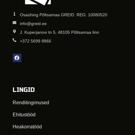
Osaühing Põltsamaa GREID. REG: 10080520
info@greid.ee
J. Kuperjanovi tn 5, 48105 Põltsamaa linn
+372 5699 8866
LINGID
Renditingimused
Ehitustööd
Heakorratööd