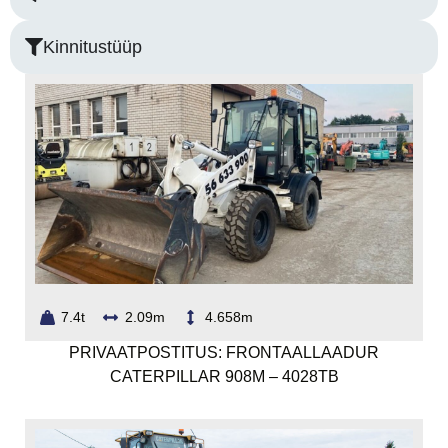
Kinnitustüüp
7.4t
2.09m
4.658m
PRIVAATPOSTITUS: FRONTAALLAADUR
CATERPILLAR 908M – 4028TB