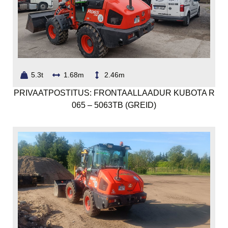
5.3t
1.68m
2.46m
PRIVAATPOSTITUS: FRONTAALLAADUR KUBOTA R
065 – 5063TB (GREID)