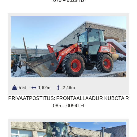
070 – 6329TB
5.5t
1.82m
2.48m
PRIVAATPOSTITUS: FRONTAALLAADUR KUBOTA R
085 – 0094TH