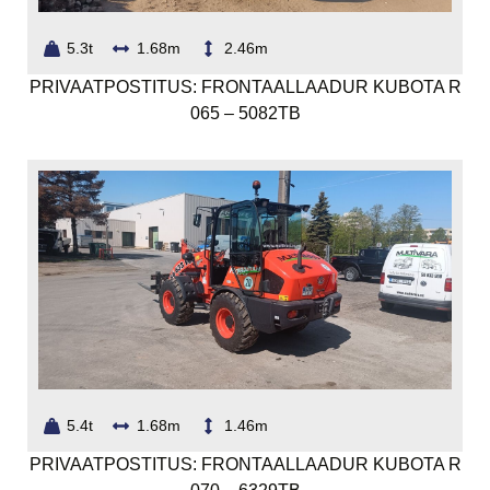
5.3t
1.68m
2.46m
PRIVAATPOSTITUS: FRONTAALLAADUR KUBOTA R
065 – 5082TB
5.4t
1.68m
1.46m
PRIVAATPOSTITUS: FRONTAALLAADUR KUBOTA R