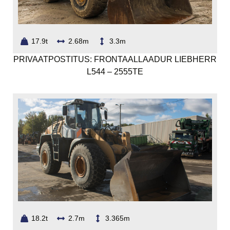
17.9t
2.68m
3.3m
PRIVAATPOSTITUS: FRONTAALLAADUR LIEBHERR
L544 – 2555TE
18.2t
2.7m
3.365m