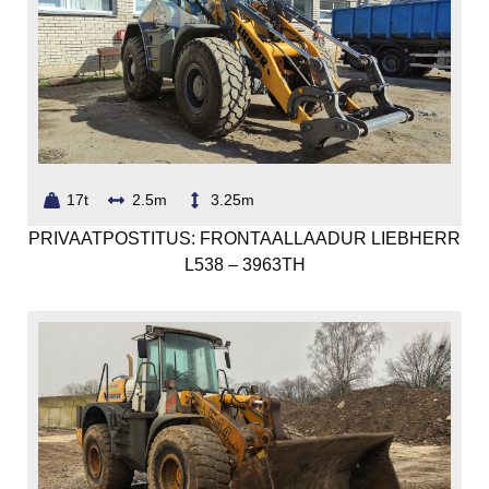
17t
2.5m
3.25m
PRIVAATPOSTITUS: FRONTAALLAADUR LIEBHERR
L538 – 3963TH