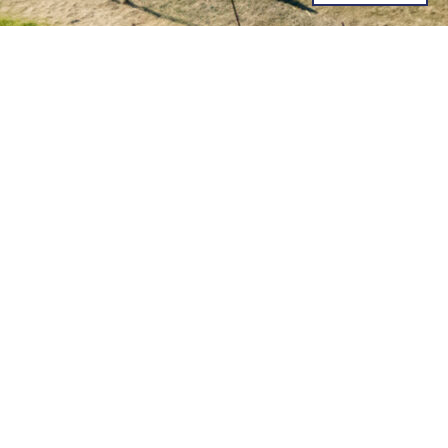
Osaühing Põltsamaa GREID. REG: 10080520
info@greid.ee
J. Kuperjanovi tn 5, 48105 Põltsamaa linn
+372 5699 8866