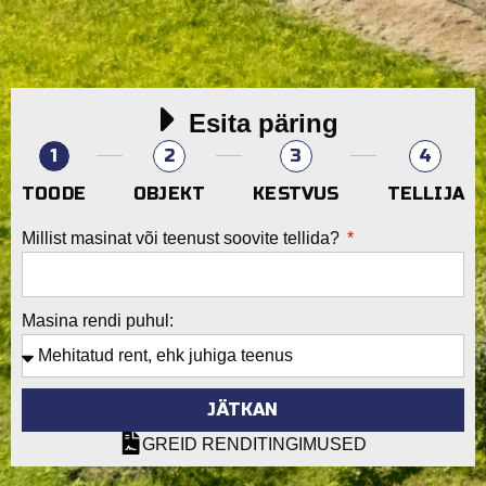
Esita päring
1
2
3
4
TOODE
OBJEKT
KESTVUS
TELLIJA
Millist masinat või teenust soovite tellida?
Masina rendi puhul:
JÄTKAN
GREID RENDITINGIMUSED