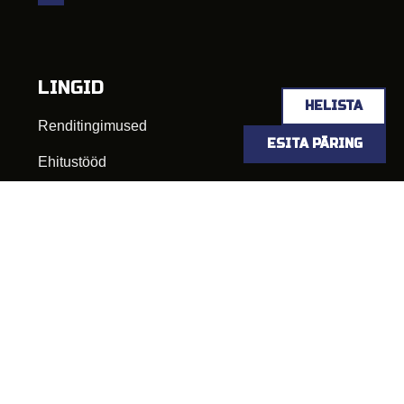
LINGID
HELISTA
Renditingimused
ESITA PÄRING
Ehitustööd
Heakorratööd
Kaevetööd Põltsamaal
Lammutustööd Põltsamaal
Põltsamaa jäätmejaam
MASINA RENT