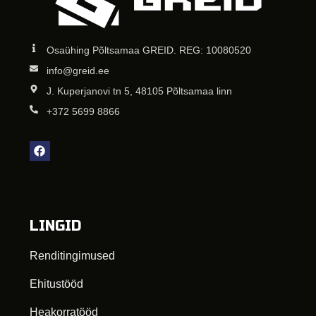
Osaühing Põltsamaa GREID. REG: 10080520
info@greid.ee
J. Kuperjanovi tn 5, 48105 Põltsamaa linn
+372 5699 8866
LINGID
Renditingimused
Ehitustööd
Heakorratööd