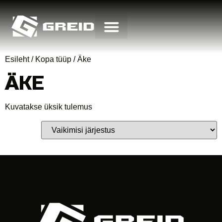
Esileht
/ Kopa tüüp / Äke
ÄKE
Kuvatakse üksik tulemus